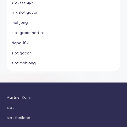
slot 777 apk
link slot gacor
mahjong
slot gacor hari ini
depo 10k
slot gacor
slot mahjong
Partner Kami :
slot
slot thailand