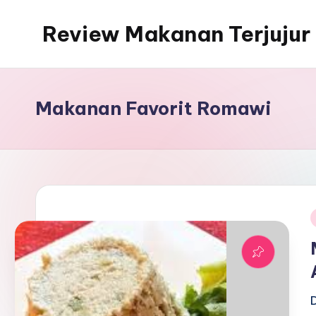
Review Makanan Terjujur
Skip
to
content
Makanan Favorit Romawi
i