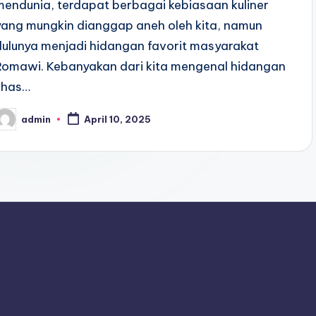
mendunia, terdapat berbagai kebiasaan kuliner
yang mungkin dianggap aneh oleh kita, namun
dulunya menjadi hidangan favorit masyarakat
Romawi. Kebanyakan dari kita mengenal hidangan
khas…
admin
April 10, 2025
osted
y