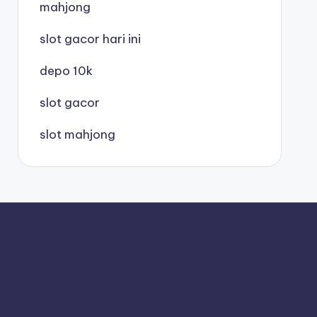
mahjong
slot gacor hari ini
depo 10k
slot gacor
slot mahjong