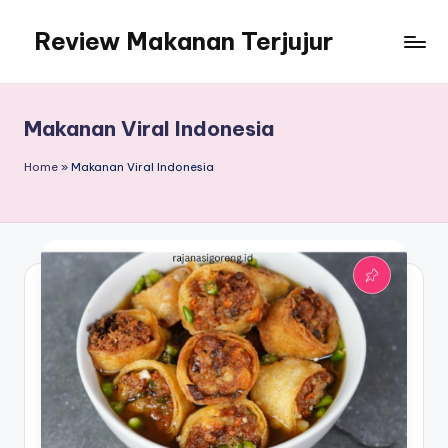
Review Makanan Terjujur
Skip
to
content
Makanan Viral Indonesia
Home
»
Makanan Viral Indonesia