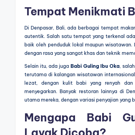
Tempat Menikmati Ba
Di Denpasar, Bali, ada berbagai tempat makan
autentik. Salah satu tempat yang terkenal ad
baik oleh penduduk lokal maupun wisatawan. D
dengan rasa yang sangat khas dan teknik mema
Selain itu, ada juga
Babi Guling Ibu Oka
, sala
terutama di kalangan wisatawan internasional.
lezat, dengan kulit babi yang renyah da
menyegarkan. Banyak restoran lainnya di D
utama mereka, dengan variasi penyajian yang
Mengapa Babi Gu
Layak Dicoba?