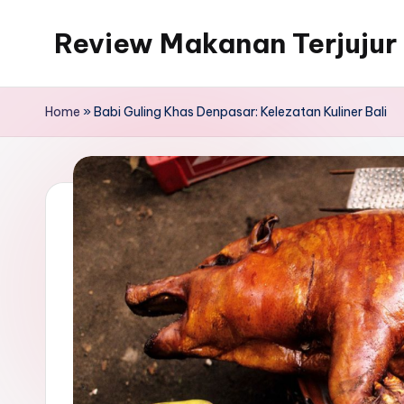
Review Makanan Terjujur
Skip
to
content
Home
»
Babi Guling Khas Denpasar: Kelezatan Kuliner Bali