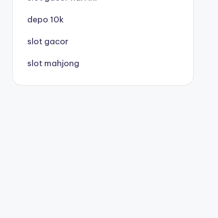
depo 10k
slot gacor
slot mahjong