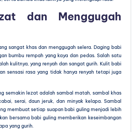
zat dan Menggugah
 yang sangat khas dan menggugah selera. Daging babi
gan bumbu rempah yang kaya dan pedas. Salah satu
lah kulitnya, yang renyah dan sangat gurih. Kulit babi
 sensasi rasa yang tidak hanya renyah tetapi juga
ng semakin lezat adalah sambal matah, sambal khas
cabai, serai, daun jeruk, dan minyak kelapa. Sambal
ng membuat setiap suapan babi guling menjadi lebih
sajikan bersama babi guling memberikan keseimbangan
pa yang gurih.