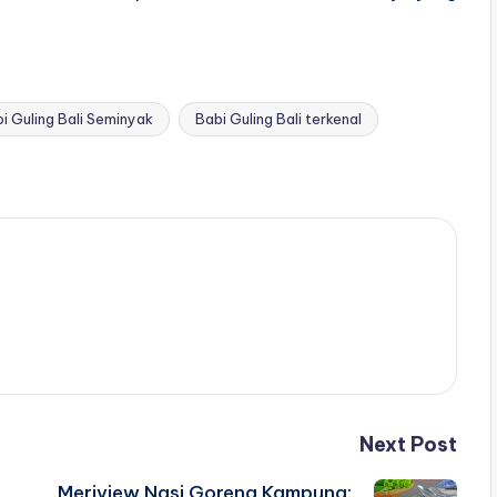
i Guling Bali Seminyak
Babi Guling Bali terkenal
Next Post
Meriview Nasi Goreng Kampung: