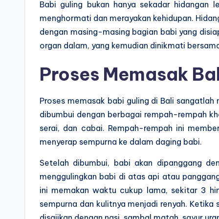
Babi guling bukan hanya sekadar hidangan lez
menghormati dan merayakan kehidupan. Hidangan
dengan masing-masing bagian babi yang disiap
organ dalam, yang kemudian dinikmati bersa
Proses Memasak Bab
Proses memasak babi guling di Bali sangatlah m
dibumbui dengan berbagai rempah-rempah khas 
serai, dan cabai. Rempah-rempah ini member
menyerap sempurna ke dalam daging babi.
Setelah dibumbui, babi akan dipanggang den
menggulingkan babi di atas api atau pangga
ini memakan waktu cukup lama, sekitar 3 h
sempurna dan kulitnya menjadi renyah. Ketika 
disajikan dengan nasi, sambal matah, sayur ura