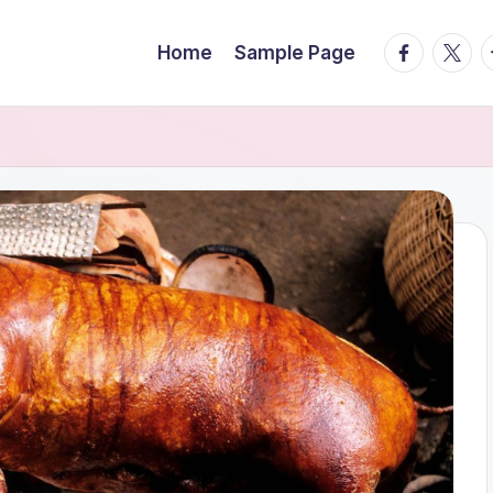
facebook.
twitte
t
Home
Sample Page