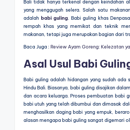
Bali tidak hanya terkenal dengan keindahan a
yang menggugah selera. Salah satu makanan 
adalah
babi guling
. Babi guling khas Denpasa
rempah khas yang memikat dan teknik mema
makanan, tetapi juga merupakan bagian dari tra
Baca Juga :
Review Ayam Goreng: Kelezatan ya
Asal Usul Babi Guling
Babi guling adalah hidangan yang sudah ada s
Hindu Bali. Biasanya, babi guling disajikan dal
dan acara keluarga. Proses pembuatan babi g
babi utuh yang telah dibumbui dan dimasak dal
menghasilkan daging babi yang empuk, berarom
alasan mengapa babi guling sangat digemari o