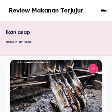
Review Makanan Terjujur
Skip
to
content
ikan asap
Home
»
ikan asap